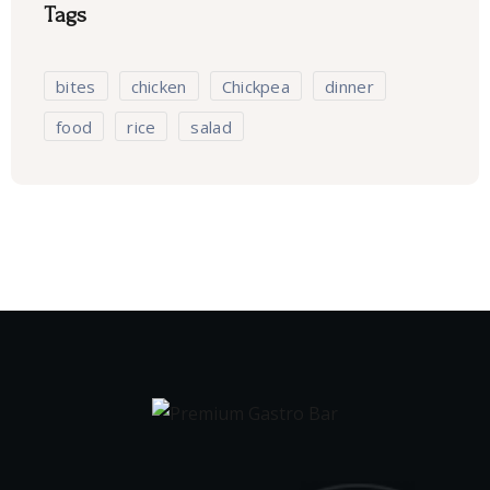
Tags
bites
chicken
Chickpea
dinner
food
rice
salad