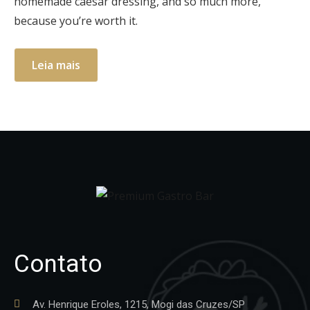
homemade caesar dressing, and so much more,
because you’re worth it.
Leia mais
Contato
Av. Henrique Eroles, 1215, Mogi das Cruzes/SP