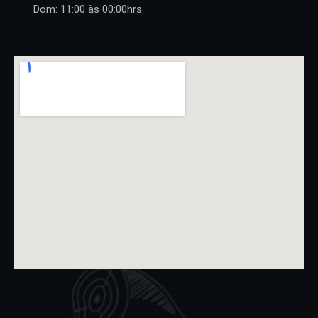
Dom: 11:00 às 00:00hrs